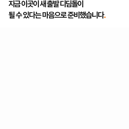
지금 이곳이 새 출발 디딤돌이 
될 수 있다는 마음으로 준비했습니다
. 
“마지막 기회라는 마음으로 이혼까지는 가지 
않으려고 했는데… 오히려 잘 된 것 같습니다.
위자료, 재산분할, 양육비
까지 돈이 정답은 
아니라지만, 새 출발 준비에 있어 큰 위로가 
되었습니다."
“1년 동안 분한 마음에
몸도 붓고 머리도 다 빠져버렸네요...
그래도 지금 이 순간만큼은 나 자신에게 
칭찬해 주고 싶습니다. 
너무 잘한 
결정
이라고.”