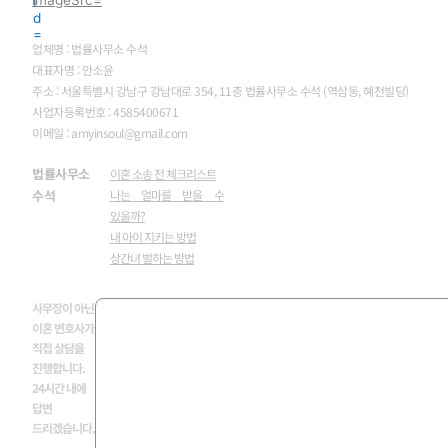
업체명 : 법률사무소 수석
대표자명 : 안소윤
주소 : 서울특별시 강남구 강남대로 354, 11층 법률사무소 수석 (역삼동, 혜천빌딩)
사업자등록번호 : 4585400671
이메일 : amyinsoul@gmail.com
법률사무소
이혼 소송 전 체크리스트
수석
나는 얼마를 받을 수
있을까?
내 아이 지키는 방법
상간녀 벌하는 방법
사무장이 아닌
이혼 변호사가
직접 상담을
진행합니다.
24시간 내에
답변
드리겠습니다.